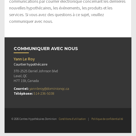
communications par courrier électronique concernant les dernières
nouvelles hypothécaires, les événements, les produits et les
services. Si vous avez des questions à ce sujet, veuillez
communiquer avec nous.
COMMUNIQUER AVEC NOUS
Yann Le Roy
Courtier hypothécaire
370-2525 Daniel Johnson blvd
Laval, QC
H7T 1S9, Canada
Courriel:
yannleroy@dominionqc.ca
Téléphone:
514-236-5038
© 2026 Centres Hypothécaires Dominion
Conditions d’utilisation
|
Politique de confidentialité