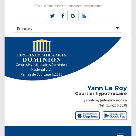
Chaque franchise est autonome et indépendante
Français
Centres Hypothecaires Dominion
National Ltd.
Permis de Courtage #12360
Yann Le Roy
Courtier hypothécaire
yannleroy@dominionqc.ca
Tel:
514-236-5038